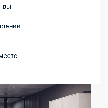
, вы
роении
месте