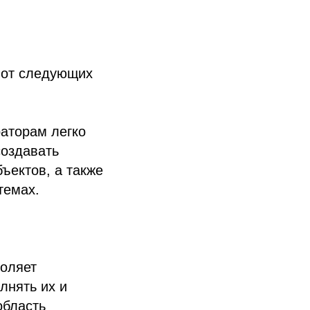
 от следующих
аторам легко
создавать
ъектов, а также
темах.
воляет
лнять их и
область