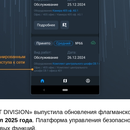
 DIVISION» выпустила обновления флагманско
л 2025 года
. Платформа управления безопасн
овых функций.