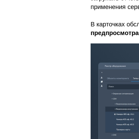
применения серв
В карточках об
предпросмотра