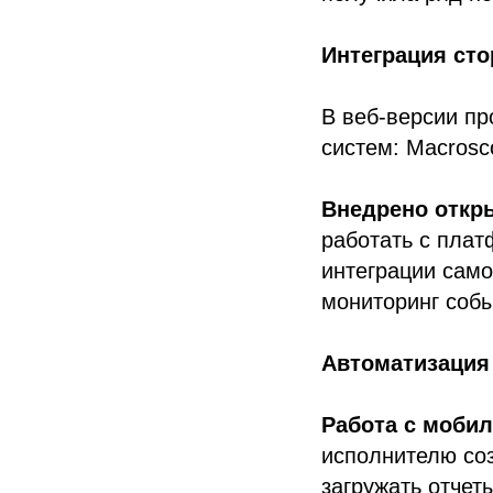
Интеграция сто
В
веб-версии п
систем: Macrosco
Внедрено откр
работать с плат
интеграции само
мониторинг собы
Автоматизация
Работа с моби
исполнителю соз
загружать отчет