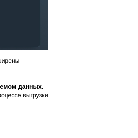
ширены
ъемом данных.
роцессе выгрузки