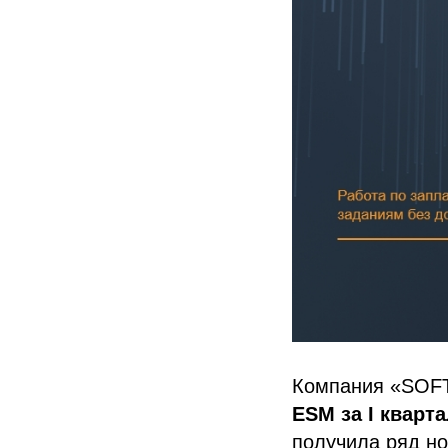
Компания «SOFT
ESM за I кварта
получила ряд н