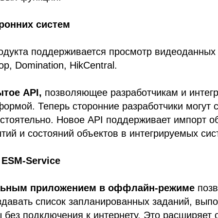
ронних систем
родукта поддерживается просмотр видеоданных
p, Domination, HikCentral.
ытое API,
позволяющее разработчикам и интегр
формой. Теперь сторонние разработчики могут 
стоятельно. Новое API поддерживает импорт об
тий и состояний объектов в интегрируемых сис
 ESM-Service
льным приложением в оффлайн-режиме
поз
давать список запланированных заданий, выпо
ы без подключения к интернету. Это расширяет 